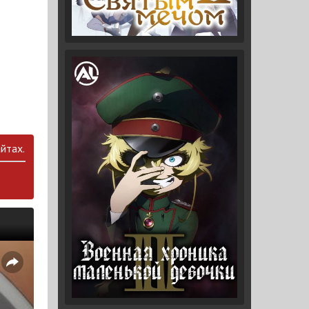
йтах.