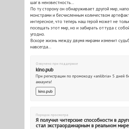
шаг в неизвестность...
По ту сторону он обнаруживает другой мир, напо
монстрами и бесчисленным количеством артефакт
интересное, что теперь наш герой может не тол
посещать этот мир, но и забирать оттуда с собо
угодно.
Вскоре жизнь между двумя мирами изменит судьб
навсегда...
Озвучено при поддержке
kino.pub
При регистрации по промокоду «anilibria» 5 дней б
аккаунта!
kino.pub
Порядок просмотра
Я получил читерские способности в друг
стал экстраординарным в реальном мире