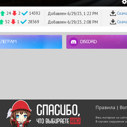
24
2
14392
Cкач
Добавлен 6/29/23, 1:22 PM
52
1
28369
Cкач
Добавлен 6/29/23, 2:08 PM
Правила
Во
Весь материал на сайт
В случаях нарушения а