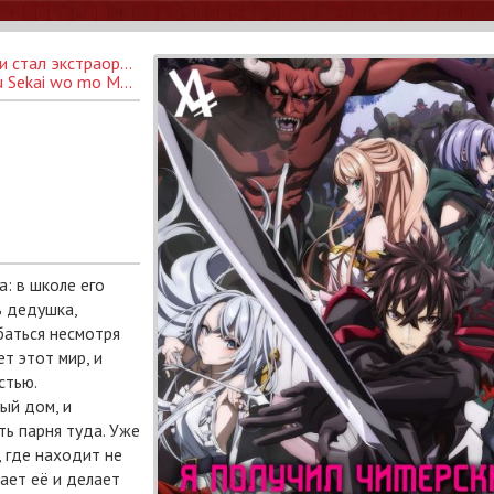
Я получил читерские способности в другом мире и стал экстраординарным в реальном мире: История о том, как повышение уровня изменило мою жизнь
evel Up wa Jinsei wo Kaeta
: в школе его
ь дедушка,
баться несмотря
т этот мир, и
стью.
ый дом, и
ь парня туда. Уже
 где находит не
ает её и делает