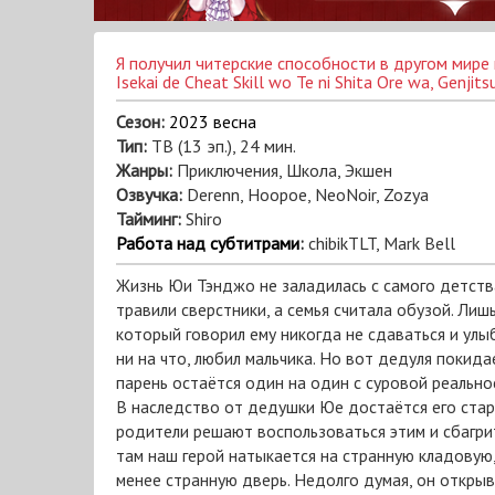
Isekai de Cheat Skill wo Te ni Shita Ore wa, Genjitsu Sekai wo mo Musou Suru: L
Сезон:
2023 весна
Тип:
ТВ (13 эп.), 24 мин.
Жанры:
Приключения, Школа, Экшен
Озвучка:
Derenn, Hoopoe, NeoNoir, Zozya
Тайминг:
Shiro
Работа над субтитрами
:
chibikTLT, Mark Bell
Жизнь Юи Тэнджо не заладилась с самого детства
травили сверстники, а семья считала обузой. Лиш
который говорил ему никогда не сдаваться и улы
ни на что, любил мальчика. Но вот дедуля покидае
парень остаётся один на один с суровой реально
В наследство от дедушки Юе достаётся его стар
родители решают воспользоваться этим и сбагрит
там наш герой натыкается на странную кладовую,
менее странную дверь. Недолго думая, он открыв