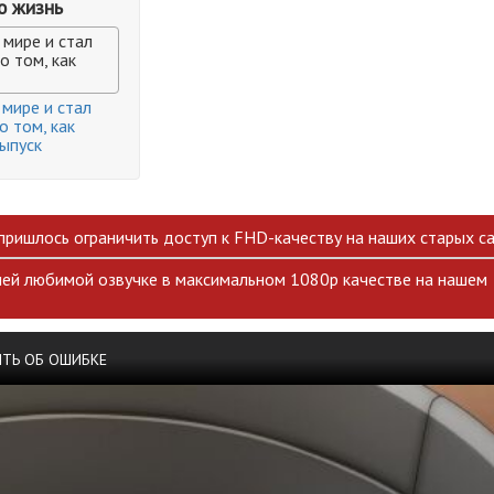
ю жизнь
 мире и стал
о том, как
 мире и стал
 том, как
ыпуск
 пришлось ограничить доступ к FHD-качеству на наших старых са
ей любимой озвучке в максимальном 1080p качестве на нашем
ТЬ ОБ ОШИБКЕ