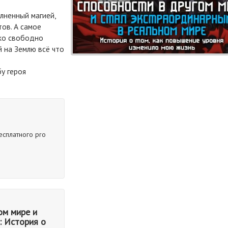
лненный магией,
ов. А самое
ько свободно
й на Землю всё что
у героя
есплатного pro
ом мире и
: История о