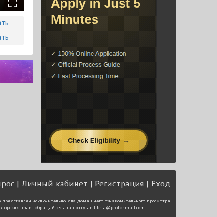
ать
ать
прос
Личный кабинет
Регистрация
Вход
е представлен исключительно для домашнего ознакомительного просмотра.
вторских прав - обращайтесь на почту
anilibria@protonmail.com