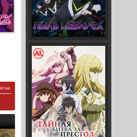
йтах.