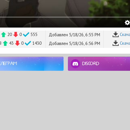
B
20
0
555
Cкач
Добавлен 5/18/26, 6:55 PM
MB
43
0
1430
Cкач
Добавлен 5/18/26, 6:56 PM