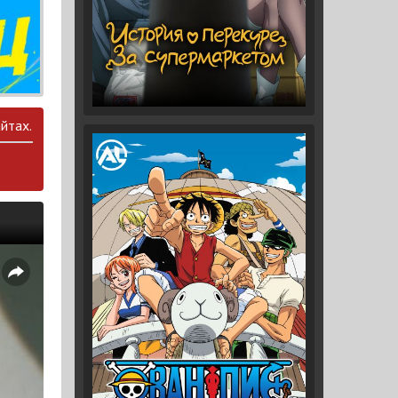
йтах.