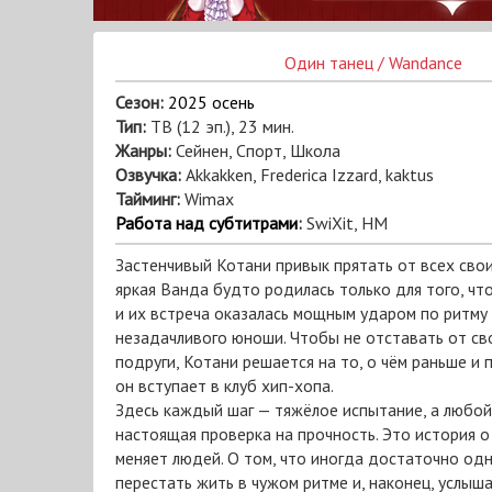
Один танец / Wandance
Сезон:
2025 осень
Тип:
ТВ (12 эп.), 23 мин.
Жанры:
Сейнен, Спорт, Школа
Озвучка:
Akkakken, Frederica Izzard, kaktus
Тайминг:
Wimax
Работа над субтитрами
:
SwiXit, HM
Застенчивый Котани привык прятать от всех свои
яркая Ванда будто родилась только для того, чт
и их встреча оказалась мощным ударом по ритму
незадачливого юноши. Чтобы не отставать от св
подруги, Котани решается на то, о чём раньше и 
он вступает в клуб хип-хопа.
Здесь каждый шаг — тяжёлое испытание, а любой
настоящая проверка на прочность. Это история о 
меняет людей. О том, что иногда достаточно одн
перестать жить в чужом ритме и, наконец, услыша