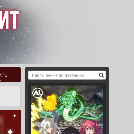
АТЬ
Т