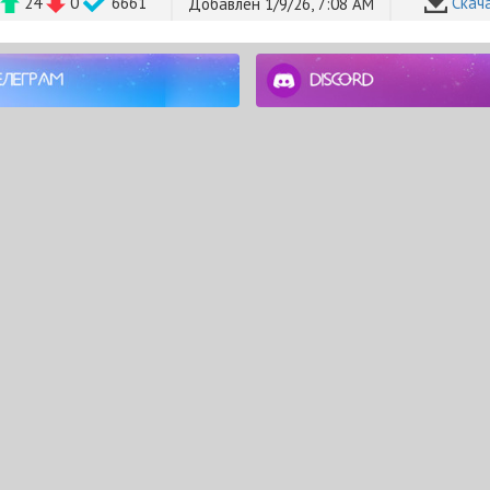
24
0
6661
Cкач
Добавлен 1/9/26, 7:08 AM