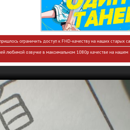
 пришлось ограничить доступ к FHD-качеству на наших старых са
ей любимой озвучке в максимальном 1080p качестве на нашем