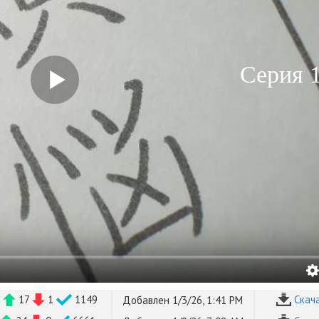
Серия 
B
17
1
1149
Cкач
Добавлен 1/3/26, 1:41 PM