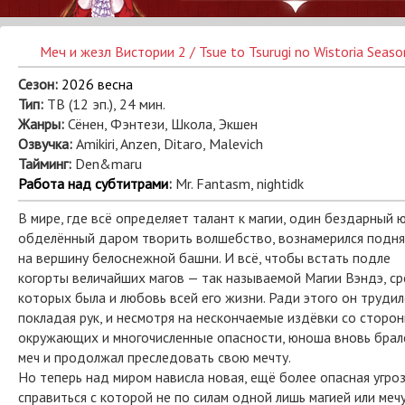
Меч и жезл Вистории 2 / Tsue to Tsurugi no Wistoria Seaso
Сезон:
2026 весна
Тип:
ТВ (12 эп.), 24 мин.
Жанры:
Сёнен, Фэнтези, Школа, Экшен
Озвучка:
Amikiri, Anzen, Ditaro, Malevich
Тайминг:
Den&maru
Работа над субтитрами
:
Mr. Fantasm, nightidk
В мире, где всё определяет талант к магии, один бездарный 
обделённый даром творить волшебство, вознамерился подня
на вершину белоснежной башни. И всё, чтобы встать подле
когорты величайших магов — так называемой Магии Вэндэ, с
которых была и любовь всей его жизни. Ради этого он трудилс
покладая рук, и несмотря на нескончаемые издёвки со сторо
окружающих и многочисленные опасности, юноша вновь брал
меч и продолжал преследовать свою мечту.
Но теперь над миром нависла новая, ещё более опасная угроз
справиться с которой не по силам одной лишь магией или мечу