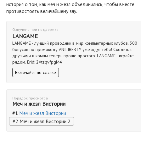
история о том, как меч и жезл объединились, чтобы вместе
противостоять величайшему злу.
Озвучено при поддержке
LANGAME
LANGAME - лучший проводник в мир компьютерных клубов. 300
бонусов по промокоду ANILIBERTY уже ждут тебя! Сходить с
друзьями в компы теперь проще простого. LANGAME - играйте
рядом. Erid: 2VtzqvfpgM4
Включайся по ссылке
Порядок просмотра
Меч и жезл Вистории
#1
Меч и жезл Вистории
#2 Меч и жезл Вистории 2