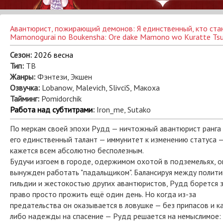
Mamonogurai no Boukensha: Ore dake Mamono wo Kuratte Tsuyoku 
Сезон:
2026 весна
Тип:
ТВ
Жанры:
Фэнтези, Экшен
Озвучка:
Lobanow, Malevich, SlivciS, Макоха
Тайминг:
Pomidorchik
Работа над субтитрами
:
Iron_me, Sutako
По меркам своей эпохи Рудд — ничтожный авантюрист ранга 
его единственный талант — иммунитет к изменению статуса 
кажется всем абсолютно бесполезным.
Будучи изгоем в городе, одержимом охотой в подземельях, о
вынужден работать "падальщиком". Балансируя между полит
гильдии и жестокостью других авантюристов, Рудд борется 
право просто прожить ещё один день. Но когда из-за
предательства он оказывается в ловушке — без припасов и к
либо надежды на спасение — Рудд решается на немыслимое: