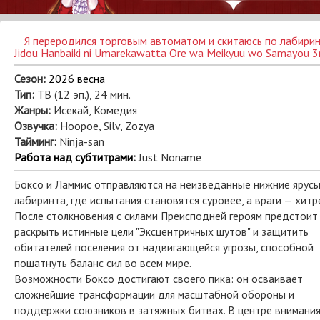
Я переродился торговым автоматом и скитаюсь по лабирин
Jidou Hanbaiki ni Umarekawatta Ore wa Meikyuu wo Samayou 3rd S
Сезон:
2026 весна
Тип:
ТВ (12 эп.), 24 мин.
Жанры:
Исекай, Комедия
Озвучка:
Hoopoe, Silv, Zozya
Тайминг:
Ninja-san
Работа над субтитрами
:
Just Noname
Боксо и Ламмис отправляются на неизведанные нижние ярус
лабиринта, где испытания становятся суровее, а враги — хитр
После столкновения с силами Преисподней героям предстоит
раскрыть истинные цели "Эксцентричных шутов" и защитить
обитателей поселения от надвигающейся угрозы, способной
пошатнуть баланс сил во всем мире.
Возможности Боксо достигают своего пика: он осваивает
сложнейшие трансформации для масштабной обороны и
поддержки союзников в затяжных битвах. В центре внимани