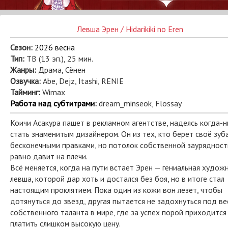
Левша Эрен / Hidarikiki no Eren
Сезон:
2026 весна
Тип:
ТВ (13 эп.), 25 мин.
Жанры:
Драма, Сёнен
Озвучка:
Abe, Dejz, Itashi, RENIE
Тайминг:
Wimax
Работа над субтитрами
:
dream_minseok, Flossay
Коичи Асакура пашет в рекламном агентстве, надеясь когда-
стать знаменитым дизайнером. Он из тех, кто берет своё зуб
бесконечными правками, но потолок собственной заурядност
равно давит на плечи.
Всё меняется, когда на пути встает Эрен — гениальная худож
левша, которой дар хоть и достался без боя, но в итоге стал
настоящим проклятием. Пока один из кожи вон лезет, чтобы
дотянуться до звезд, другая пытается не задохнуться под в
собственного таланта в мире, где за успех порой приходится
платить слишком высокую цену.