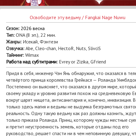
Освободите эту ведьму / Fangkai Nage Nuwu
Сезон:
2026 весна
Тип:
ОNA (8 эп.), 22 мин.
Жанры:
Исекай, Фэнтези
Озвучка:
Abe, Cleo-chan, HectoR, Nuts, SlivciS
Тайминг:
Wimax
Работа над субтитрами
:
Evrey or Zizika, GFriend
Придя в себя, инженер Чэн Янь обнаружил, что оказался в тел
четвёртого принца королевства Грейкасл — Роланда Уимблдон
Постепенно он выясняет, что оказался в другом мире, которы
своему укладу и уровню развития похож на средневековую Е
вокруг царят нищета, антисанитария и, конечно, инквизиция. 
только здесь магия и ведьмы не выдумка безграмотных свято
реальность. Одну такую ведьму как раз должны казнить, жду
только приказа Роланда. Принц, которому чужды местные суе
и претит неустроенность земель, которые отданы под его
руководство, решает спасти ни в чем неповинную девушку, ч